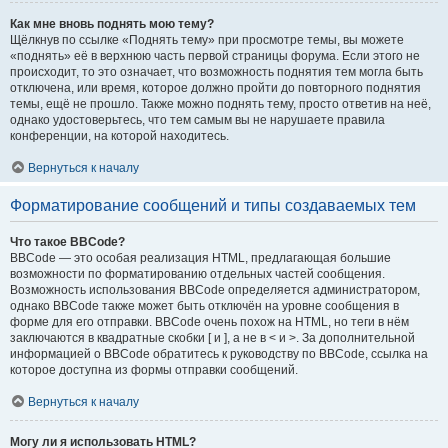
Как мне вновь поднять мою тему?
Щёлкнув по ссылке «Поднять тему» при просмотре темы, вы можете
«поднять» её в верхнюю часть первой страницы форума. Если этого не
происходит, то это означает, что возможность поднятия тем могла быть
отключена, или время, которое должно пройти до повторного поднятия
темы, ещё не прошло. Также можно поднять тему, просто ответив на неё,
однако удостоверьтесь, что тем самым вы не нарушаете правила
конференции, на которой находитесь.
Вернуться к началу
Форматирование сообщений и типы создаваемых тем
Что такое BBCode?
BBCode — это особая реализация HTML, предлагающая большие
возможности по форматированию отдельных частей сообщения.
Возможность использования BBCode определяется администратором,
однако BBCode также может быть отключён на уровне сообщения в
форме для его отправки. BBCode очень похож на HTML, но теги в нём
заключаются в квадратные скобки [ и ], а не в < и >. За дополнительной
информацией о BBCode обратитесь к руководству по BBCode, ссылка на
которое доступна из формы отправки сообщений.
Вернуться к началу
Могу ли я использовать HTML?