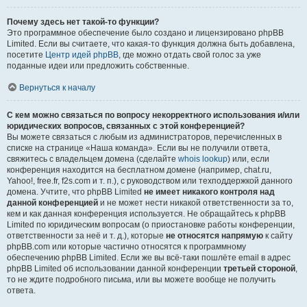
Почему здесь нет такой-то функции?
Это программное обеспечение было создано и лицензировано phpBB
Limited. Если вы считаете, что какая-то функция должна быть добавлена,
посетите
Центр идей phpBB
, где можно отдать свой голос за уже
поданные идеи или предложить собственные.
Вернуться к началу
С кем можно связаться по вопросу некорректного использования и/или
юридических вопросов, связанных с этой конференцией?
Вы можете связаться с любым из администраторов, перечисленных в
списке на странице «Наша команда». Если вы не получили ответа,
свяжитесь с владельцем домена (сделайте
whois lookup
) или, если
конференция находится на бесплатном домене (например, chat.ru,
Yahoo!, free.fr, f2s.com и т. п.), с руководством или техподдержкой данного
домена. Учтите, что phpBB Limited
не имеет никакого контроля над
данной конференцией
и не может нести никакой ответственности за то,
кем и как данная конференция используется. Не обращайтесь к phpBB
Limited по юридическим вопросам (о приостановке работы конференции,
ответственности за неё и т. д.), которые
не относятся напрямую
к сайту
phpBB.com или которые частично относятся к программному
обеспечению phpBB Limited. Если же вы всё-таки пошлёте email в адрес
phpBB Limited об использовании данной конференции
третьей стороной
,
то не ждите подробного письма, или вы можете вообще не получить
ответа.