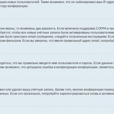
ию новых пользователей. Также возможно, что он заблокировал ваш IP-адре
атору конференции.
они верны, то возможны два варианта. Если включена поддержка COPPA и при 
уется, чтобы все новые учётные записи были активированы пользователями
ам было прислано email-сообщение, следуйте полученным инструкциям. Если
пам-фильтром. Если вы уверены, что ввели правильный адрес email, попробу
едитесь, что вы правильно вводите имя пользователя и пароль. Если данные
Также возможно, что допущена ошибка в конфигурации конференции, свяжитес
вал или удалил вашу учётную запись. Кроме того, многие конференции перио
ных. Если это произошло, попробуйте зарегистрироваться снова и активнее 