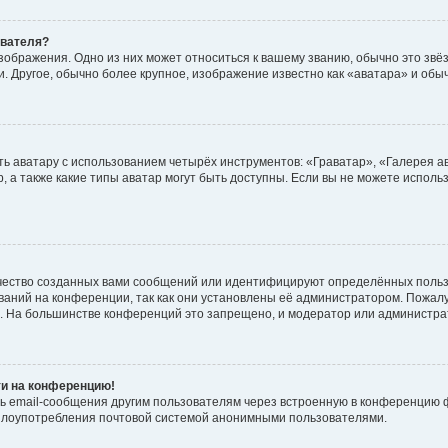
ователя?
зображения. Одно из них может относиться к вашему званию, обычно это звёзд
. Другое, обычно более крупное, изображение известно как «аватара» и обы
ь аватару с использованием четырёх инструментов: «Граватар», «Галерея а
, а также какие типы аватар могут быть доступны. Если вы не можете испол
чество созданных вами сообщений или идентифицируют определённых польз
аний на конференции, так как они установлены её администратором. Пожал
е. На большинстве конференций это запрещено, и модератор или администра
ти на конференцию!
ь email-сообщения другим пользователям через встроенную в конференцию ф
ь злоупотребления почтовой системой анонимными пользователями.