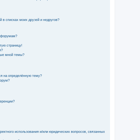
й в списках моих друзей и недругов?
и форумам?
стую страницу!
и?
ные мной темы?
ься на определённую тему?
форум?
ференции?
рректного использования и/или юридических вопросов, связанных