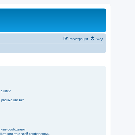
Регистрация
Вход
 в них?
 разные цвета?
чные сообщения!
 от кого-то с этой конференции!