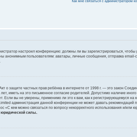
Как мне связаться с администратором 
дминистратор настроил конференцию: должны ли вы зарегистрироваться, чтобы
 анонимным пользователям: аватары, личные сообщения, отправка email-сооб
.
 или Акт о защите частных прав ребёнка в интернете от 1998 г. — это закон Со
т, иметь на это письменное согласие родителей. Допустимо наличие иного
 Если вы не уверены, применимо ли это к вам, как к регистрирующемуся на 
Limited администрация данной конференции не может давать рекомендаций 
ос «С кем можно связаться по вопросу некорректного использования и/или ю
т юридической силы.
.