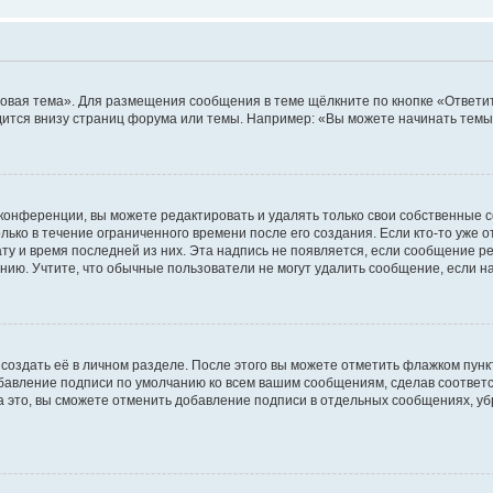
овая тема». Для размещения сообщения в теме щёлкните по кнопке «Ответит
ится внизу страниц форума или темы. Например: «Вы можете начинать темы»
конференции, вы можете редактировать и удалять только свои собственные 
ько в течение ограниченного времени после его создания. Если кто-то уже 
дату и время последней из них. Эта надпись не появляется, если сообщение 
ию. Учтите, что обычные пользователи не могут удалить сообщение, если на 
создать её в личном разделе. После этого вы можете отметить флажком пун
обавление подписи по умолчанию ко всем вашим сообщениям, сделав соотве
а это, вы сможете отменить добавление подписи в отдельных сообщениях, у