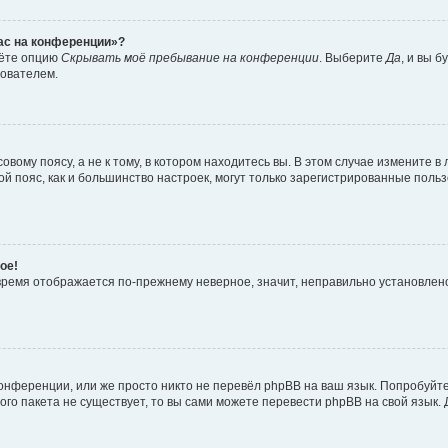
час на конференции»?
дёте опцию
Скрывать моё пребывание на конференции
. Выберите
Да
, и вы 
зователем.
вому поясу, а не к тому, в котором находитесь вы. В этом случае измените в 
овой пояс, как и большинство настроек, могут только зарегистрированные пол
ое!
о время отображается по-прежнему неверное, значит, неправильно установле
онференции, или же просто никто не перевёл phpBB на ваш язык. Попробуйт
вого пакета не существует, то вы сами можете перевести phpBB на свой язы