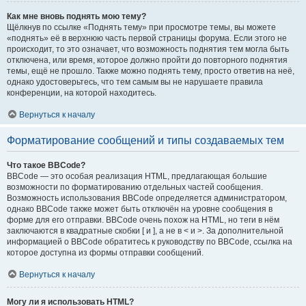
Как мне вновь поднять мою тему?
Щёлкнув по ссылке «Поднять тему» при просмотре темы, вы можете
«поднять» её в верхнюю часть первой страницы форума. Если этого не
происходит, то это означает, что возможность поднятия тем могла быть
отключена, или время, которое должно пройти до повторного поднятия
темы, ещё не прошло. Также можно поднять тему, просто ответив на неё,
однако удостоверьтесь, что тем самым вы не нарушаете правила
конференции, на которой находитесь.
Вернуться к началу
Форматирование сообщений и типы создаваемых тем
Что такое BBCode?
BBCode — это особая реализация HTML, предлагающая большие
возможности по форматированию отдельных частей сообщения.
Возможность использования BBCode определяется администратором,
однако BBCode также может быть отключён на уровне сообщения в
форме для его отправки. BBCode очень похож на HTML, но теги в нём
заключаются в квадратные скобки [ и ], а не в < и >. За дополнительной
информацией о BBCode обратитесь к руководству по BBCode, ссылка на
которое доступна из формы отправки сообщений.
Вернуться к началу
Могу ли я использовать HTML?