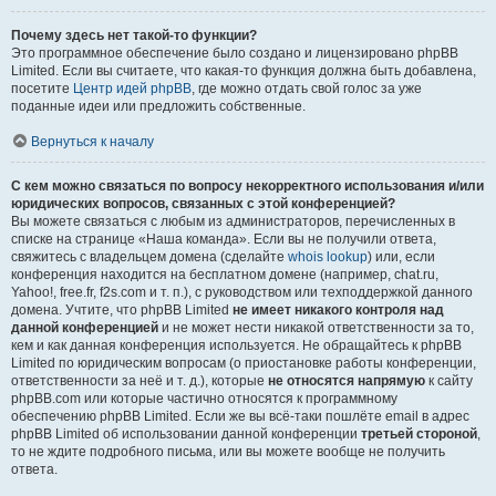
Почему здесь нет такой-то функции?
Это программное обеспечение было создано и лицензировано phpBB
Limited. Если вы считаете, что какая-то функция должна быть добавлена,
посетите
Центр идей phpBB
, где можно отдать свой голос за уже
поданные идеи или предложить собственные.
Вернуться к началу
С кем можно связаться по вопросу некорректного использования и/или
юридических вопросов, связанных с этой конференцией?
Вы можете связаться с любым из администраторов, перечисленных в
списке на странице «Наша команда». Если вы не получили ответа,
свяжитесь с владельцем домена (сделайте
whois lookup
) или, если
конференция находится на бесплатном домене (например, chat.ru,
Yahoo!, free.fr, f2s.com и т. п.), с руководством или техподдержкой данного
домена. Учтите, что phpBB Limited
не имеет никакого контроля над
данной конференцией
и не может нести никакой ответственности за то,
кем и как данная конференция используется. Не обращайтесь к phpBB
Limited по юридическим вопросам (о приостановке работы конференции,
ответственности за неё и т. д.), которые
не относятся напрямую
к сайту
phpBB.com или которые частично относятся к программному
обеспечению phpBB Limited. Если же вы всё-таки пошлёте email в адрес
phpBB Limited об использовании данной конференции
третьей стороной
,
то не ждите подробного письма, или вы можете вообще не получить
ответа.