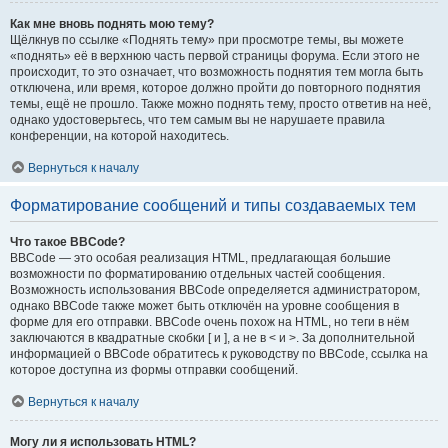
Как мне вновь поднять мою тему?
Щёлкнув по ссылке «Поднять тему» при просмотре темы, вы можете
«поднять» её в верхнюю часть первой страницы форума. Если этого не
происходит, то это означает, что возможность поднятия тем могла быть
отключена, или время, которое должно пройти до повторного поднятия
темы, ещё не прошло. Также можно поднять тему, просто ответив на неё,
однако удостоверьтесь, что тем самым вы не нарушаете правила
конференции, на которой находитесь.
Вернуться к началу
Форматирование сообщений и типы создаваемых тем
Что такое BBCode?
BBCode — это особая реализация HTML, предлагающая большие
возможности по форматированию отдельных частей сообщения.
Возможность использования BBCode определяется администратором,
однако BBCode также может быть отключён на уровне сообщения в
форме для его отправки. BBCode очень похож на HTML, но теги в нём
заключаются в квадратные скобки [ и ], а не в < и >. За дополнительной
информацией о BBCode обратитесь к руководству по BBCode, ссылка на
которое доступна из формы отправки сообщений.
Вернуться к началу
Могу ли я использовать HTML?