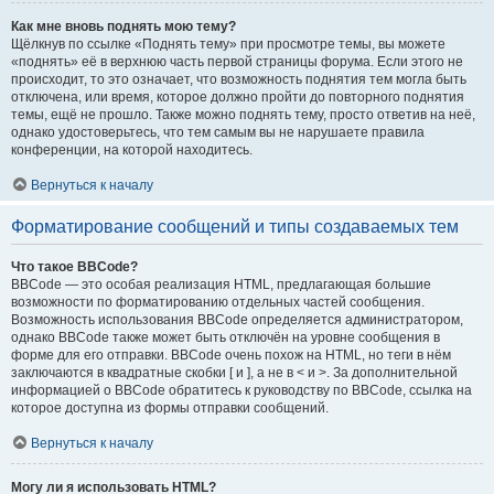
Как мне вновь поднять мою тему?
Щёлкнув по ссылке «Поднять тему» при просмотре темы, вы можете
«поднять» её в верхнюю часть первой страницы форума. Если этого не
происходит, то это означает, что возможность поднятия тем могла быть
отключена, или время, которое должно пройти до повторного поднятия
темы, ещё не прошло. Также можно поднять тему, просто ответив на неё,
однако удостоверьтесь, что тем самым вы не нарушаете правила
конференции, на которой находитесь.
Вернуться к началу
Форматирование сообщений и типы создаваемых тем
Что такое BBCode?
BBCode — это особая реализация HTML, предлагающая большие
возможности по форматированию отдельных частей сообщения.
Возможность использования BBCode определяется администратором,
однако BBCode также может быть отключён на уровне сообщения в
форме для его отправки. BBCode очень похож на HTML, но теги в нём
заключаются в квадратные скобки [ и ], а не в < и >. За дополнительной
информацией о BBCode обратитесь к руководству по BBCode, ссылка на
которое доступна из формы отправки сообщений.
Вернуться к началу
Могу ли я использовать HTML?