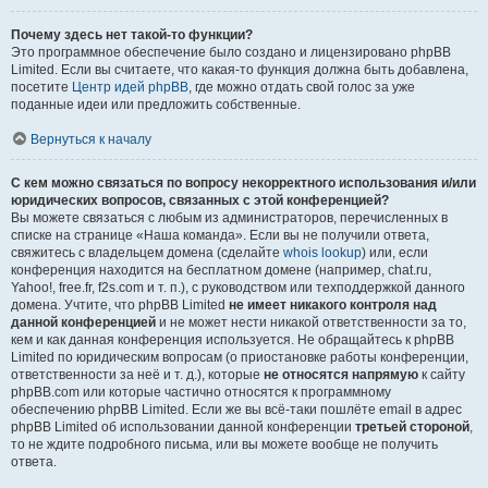
Почему здесь нет такой-то функции?
Это программное обеспечение было создано и лицензировано phpBB
Limited. Если вы считаете, что какая-то функция должна быть добавлена,
посетите
Центр идей phpBB
, где можно отдать свой голос за уже
поданные идеи или предложить собственные.
Вернуться к началу
С кем можно связаться по вопросу некорректного использования и/или
юридических вопросов, связанных с этой конференцией?
Вы можете связаться с любым из администраторов, перечисленных в
списке на странице «Наша команда». Если вы не получили ответа,
свяжитесь с владельцем домена (сделайте
whois lookup
) или, если
конференция находится на бесплатном домене (например, chat.ru,
Yahoo!, free.fr, f2s.com и т. п.), с руководством или техподдержкой данного
домена. Учтите, что phpBB Limited
не имеет никакого контроля над
данной конференцией
и не может нести никакой ответственности за то,
кем и как данная конференция используется. Не обращайтесь к phpBB
Limited по юридическим вопросам (о приостановке работы конференции,
ответственности за неё и т. д.), которые
не относятся напрямую
к сайту
phpBB.com или которые частично относятся к программному
обеспечению phpBB Limited. Если же вы всё-таки пошлёте email в адрес
phpBB Limited об использовании данной конференции
третьей стороной
,
то не ждите подробного письма, или вы можете вообще не получить
ответа.