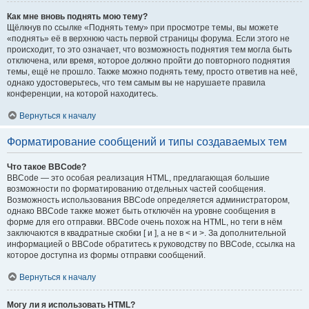
Как мне вновь поднять мою тему?
Щёлкнув по ссылке «Поднять тему» при просмотре темы, вы можете
«поднять» её в верхнюю часть первой страницы форума. Если этого не
происходит, то это означает, что возможность поднятия тем могла быть
отключена, или время, которое должно пройти до повторного поднятия
темы, ещё не прошло. Также можно поднять тему, просто ответив на неё,
однако удостоверьтесь, что тем самым вы не нарушаете правила
конференции, на которой находитесь.
Вернуться к началу
Форматирование сообщений и типы создаваемых тем
Что такое BBCode?
BBCode — это особая реализация HTML, предлагающая большие
возможности по форматированию отдельных частей сообщения.
Возможность использования BBCode определяется администратором,
однако BBCode также может быть отключён на уровне сообщения в
форме для его отправки. BBCode очень похож на HTML, но теги в нём
заключаются в квадратные скобки [ и ], а не в < и >. За дополнительной
информацией о BBCode обратитесь к руководству по BBCode, ссылка на
которое доступна из формы отправки сообщений.
Вернуться к началу
Могу ли я использовать HTML?