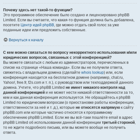
Почему здесь нет такой-то функции?
Это программное обеспечение было создано и лицензировано phpBB
Limited. Если вы считаете, что какая-то функция должна быть добавлена,
посетите
Центр идей phpBB
, где можно отдать свой голос за уже
поданные идеи или предложить собственные.
Вернуться к началу
С кем можно связаться по вопросу некорректного использования и/или
юридических вопросов, связанных с этой конференцией?
Вы можете связаться с любым из администраторов, перечисленных в
списке на странице «Наша команда». Если вы не получили ответа,
свяжитесь с владельцем домена (сделайте
whois lookup
) или, если
конференция находится на бесплатном домене (например, chat.ru,
Yahoo!, free.fr, f2s.com и т. п.), с руководством или техподдержкой данного
домена. Учтите, что phpBB Limited
не имеет никакого контроля над
данной конференцией
и не может нести никакой ответственности за то,
кем и как данная конференция используется. Не обращайтесь к phpBB
Limited по юридическим вопросам (о приостановке работы конференции,
ответственности за неё и т. д.), которые
не относятся напрямую
к сайту
phpBB.com или которые частично относятся к программному
обеспечению phpBB Limited. Если же вы всё-таки пошлёте email в адрес
phpBB Limited об использовании данной конференции
третьей стороной
,
то не ждите подробного письма, или вы можете вообще не получить
ответа.