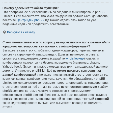
Почему здесь нет такой-то функции?
Это программное обеспечение было создано и лицензировано phpBB
Limited. Если вы считаете, что какая-то функция должна быть добавлена,
посетите
Центр идей phpBB
, где можно отдать свой голос за уже
поданные идеи или предложить собственные.
Вернуться к началу
С кем можно связаться по вопросу некорректного использования и/или
юридических вопросов, связанных с этой конференцией?
Вы можете связаться с любым из администраторов, перечисленных в
списке на странице «Наша команда». Если вы не получили ответа,
свяжитесь с владельцем домена (сделайте
whois lookup
) или, если
конференция находится на бесплатном домене (например, chat.ru,
Yahoo!, free.fr, f2s.com и т. п.), с руководством или техподдержкой данного
домена. Учтите, что phpBB Limited
не имеет никакого контроля над
данной конференцией
и не может нести никакой ответственности за то,
кем и как данная конференция используется. Не обращайтесь к phpBB
Limited по юридическим вопросам (о приостановке работы конференции,
ответственности за неё и т. д.), которые
не относятся напрямую
к сайту
phpBB.com или которые частично относятся к программному
обеспечению phpBB Limited. Если же вы всё-таки пошлёте email в адрес
phpBB Limited об использовании данной конференции
третьей стороной
,
то не ждите подробного письма, или вы можете вообще не получить
ответа.