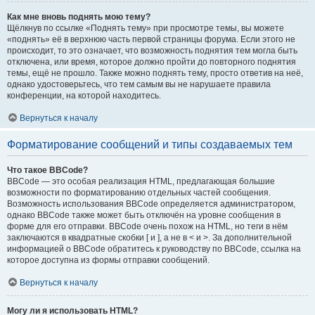
Как мне вновь поднять мою тему?
Щёлкнув по ссылке «Поднять тему» при просмотре темы, вы можете
«поднять» её в верхнюю часть первой страницы форума. Если этого не
происходит, то это означает, что возможность поднятия тем могла быть
отключена, или время, которое должно пройти до повторного поднятия
темы, ещё не прошло. Также можно поднять тему, просто ответив на неё,
однако удостоверьтесь, что тем самым вы не нарушаете правила
конференции, на которой находитесь.
Вернуться к началу
Форматирование сообщений и типы создаваемых тем
Что такое BBCode?
BBCode — это особая реализация HTML, предлагающая большие
возможности по форматированию отдельных частей сообщения.
Возможность использования BBCode определяется администратором,
однако BBCode также может быть отключён на уровне сообщения в
форме для его отправки. BBCode очень похож на HTML, но теги в нём
заключаются в квадратные скобки [ и ], а не в < и >. За дополнительной
информацией о BBCode обратитесь к руководству по BBCode, ссылка на
которое доступна из формы отправки сообщений.
Вернуться к началу
Могу ли я использовать HTML?