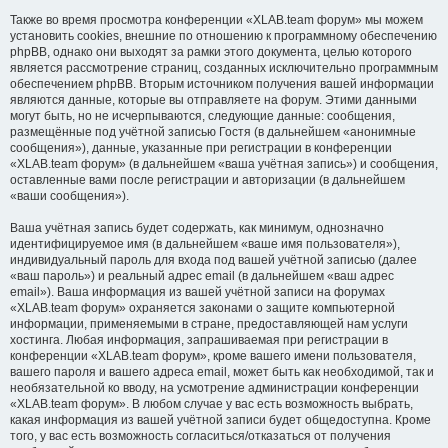
Также во время просмотра конференции «XLAB.team форум» мы можем
установить cookies, внешние по отношению к программному обеспечению
phpBB, однако они выходят за рамки этого документа, целью которого
является рассмотрение страниц, созданных исключительно программным
обеспечением phpBB. Вторым источником получения вашей информации
являются данные, которые вы отправляете на форум. Этими данными
могут быть, но не исчерпываются, следующие данные: сообщения,
размещённые под учётной записью Гостя (в дальнейшем «анонимные
сообщения»), данные, указанные при регистрации в конференции
«XLAB.team форум» (в дальнейшем «ваша учётная запись») и сообщения,
оставленные вами после регистрации и авторизации (в дальнейшем
«ваши сообщения»).
Ваша учётная запись будет содержать, как минимум, однозначно
идентифицируемое имя (в дальнейшем «ваше имя пользователя»),
индивидуальный пароль для входа под вашей учётной записью (далее
«ваш пароль») и реальный адрес email (в дальнейшем «ваш адрес
email»). Ваша информация из вашей учётной записи на форумах
«XLAB.team форум» охраняется законами о защите компьютерной
информации, применяемыми в стране, предоставляющей нам услуги
хостинга. Любая информация, запрашиваемая при регистрации в
конференции «XLAB.team форум», кроме вашего имени пользователя,
вашего пароля и вашего адреса email, может быть как необходимой, так и
необязательной ко вводу, на усмотрение администрации конференции
«XLAB.team форум». В любом случае у вас есть возможность выбрать,
какая информация из вашей учётной записи будет общедоступна. Кроме
того, у вас есть возможность согласиться/отказаться от получения