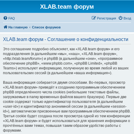
XLAB.team форум
FAQ
Регистрация
Вход
На главную
Список форумов
XLAB.team форум - Соглашение о конфиденциальности
Это соглашение подробно объясняет, как «XLAB.team форум» и его
подразделения (в дальнейшем «мы», «наш», «XLAB.team форум»,
«http://xlab.team/forum») и phpBB (в дальнейшем «они», «программное
обеспечение phpBB», «www.phpbb.com», «phpBB Limited», «phpBB
Teams») используют информацию, полученную во время любой из ваших
пользовательских сессий (в дальнейшем «ваша информация»).
Ваша информация собирается двумя способами. Во-первых, просмотр
«XLAB.team форум» приведёт к созданию программным обеспечением
phpBB определённого числа cookies (небольшие текстовые файлы,
загружаемые в папку временных файлов вашего браузера). Первые две
cookie содержат только идентификатор пользователя (в дальнейшем
«user-id») и идентификатор анонимной сессии (в дальнейшем «session-
id»), автоматически присвоенные вам программным обеспечением phpBB.
Третья cookie будет создана после просмотра одной из тем конференции
«XLAB.team форум» и будет использоваться для хранения информации о
прочтённых вами темах, повышая таким образом удобство работы с
форумами.