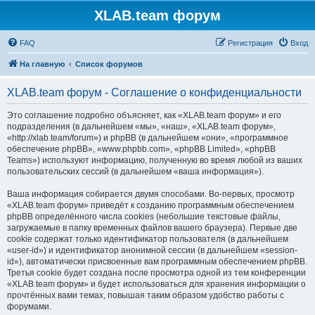
XLAB.team форум
FAQ
Регистрация
Вход
На главную
Список форумов
XLAB.team форум - Соглашение о конфиденциальности
Это соглашение подробно объясняет, как «XLAB.team форум» и его
подразделения (в дальнейшем «мы», «наш», «XLAB.team форум»,
«http://xlab.team/forum») и phpBB (в дальнейшем «они», «программное
обеспечение phpBB», «www.phpbb.com», «phpBB Limited», «phpBB
Teams») используют информацию, полученную во время любой из ваших
пользовательских сессий (в дальнейшем «ваша информация»).
Ваша информация собирается двумя способами. Во-первых, просмотр
«XLAB.team форум» приведёт к созданию программным обеспечением
phpBB определённого числа cookies (небольшие текстовые файлы,
загружаемые в папку временных файлов вашего браузера). Первые две
cookie содержат только идентификатор пользователя (в дальнейшем
«user-id») и идентификатор анонимной сессии (в дальнейшем «session-
id»), автоматически присвоенные вам программным обеспечением phpBB.
Третья cookie будет создана после просмотра одной из тем конференции
«XLAB.team форум» и будет использоваться для хранения информации о
прочтённых вами темах, повышая таким образом удобство работы с
форумами.