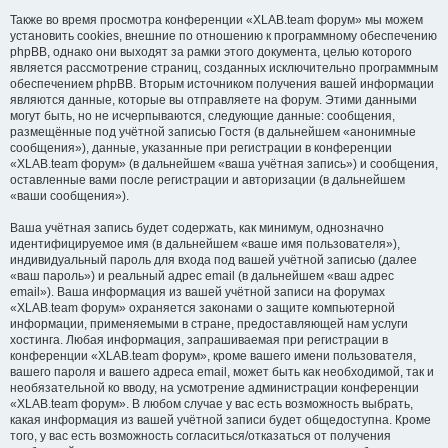
Также во время просмотра конференции «XLAB.team форум» мы можем
установить cookies, внешние по отношению к программному обеспечению
phpBB, однако они выходят за рамки этого документа, целью которого
является рассмотрение страниц, созданных исключительно программным
обеспечением phpBB. Вторым источником получения вашей информации
являются данные, которые вы отправляете на форум. Этими данными
могут быть, но не исчерпываются, следующие данные: сообщения,
размещённые под учётной записью Гостя (в дальнейшем «анонимные
сообщения»), данные, указанные при регистрации в конференции
«XLAB.team форум» (в дальнейшем «ваша учётная запись») и сообщения,
оставленные вами после регистрации и авторизации (в дальнейшем
«ваши сообщения»).
Ваша учётная запись будет содержать, как минимум, однозначно
идентифицируемое имя (в дальнейшем «ваше имя пользователя»),
индивидуальный пароль для входа под вашей учётной записью (далее
«ваш пароль») и реальный адрес email (в дальнейшем «ваш адрес
email»). Ваша информация из вашей учётной записи на форумах
«XLAB.team форум» охраняется законами о защите компьютерной
информации, применяемыми в стране, предоставляющей нам услуги
хостинга. Любая информация, запрашиваемая при регистрации в
конференции «XLAB.team форум», кроме вашего имени пользователя,
вашего пароля и вашего адреса email, может быть как необходимой, так и
необязательной ко вводу, на усмотрение администрации конференции
«XLAB.team форум». В любом случае у вас есть возможность выбрать,
какая информация из вашей учётной записи будет общедоступна. Кроме
того, у вас есть возможность согласиться/отказаться от получения