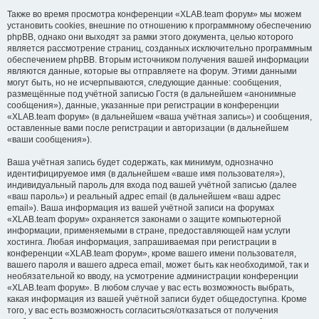
Также во время просмотра конференции «XLAB.team форум» мы можем
установить cookies, внешние по отношению к программному обеспечению
phpBB, однако они выходят за рамки этого документа, целью которого
является рассмотрение страниц, созданных исключительно программным
обеспечением phpBB. Вторым источником получения вашей информации
являются данные, которые вы отправляете на форум. Этими данными
могут быть, но не исчерпываются, следующие данные: сообщения,
размещённые под учётной записью Гостя (в дальнейшем «анонимные
сообщения»), данные, указанные при регистрации в конференции
«XLAB.team форум» (в дальнейшем «ваша учётная запись») и сообщения,
оставленные вами после регистрации и авторизации (в дальнейшем
«ваши сообщения»).
Ваша учётная запись будет содержать, как минимум, однозначно
идентифицируемое имя (в дальнейшем «ваше имя пользователя»),
индивидуальный пароль для входа под вашей учётной записью (далее
«ваш пароль») и реальный адрес email (в дальнейшем «ваш адрес
email»). Ваша информация из вашей учётной записи на форумах
«XLAB.team форум» охраняется законами о защите компьютерной
информации, применяемыми в стране, предоставляющей нам услуги
хостинга. Любая информация, запрашиваемая при регистрации в
конференции «XLAB.team форум», кроме вашего имени пользователя,
вашего пароля и вашего адреса email, может быть как необходимой, так и
необязательной ко вводу, на усмотрение администрации конференции
«XLAB.team форум». В любом случае у вас есть возможность выбрать,
какая информация из вашей учётной записи будет общедоступна. Кроме
того, у вас есть возможность согласиться/отказаться от получения