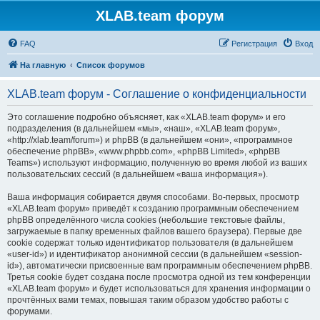
XLAB.team форум
FAQ
Регистрация
Вход
На главную
Список форумов
XLAB.team форум - Соглашение о конфиденциальности
Это соглашение подробно объясняет, как «XLAB.team форум» и его
подразделения (в дальнейшем «мы», «наш», «XLAB.team форум»,
«http://xlab.team/forum») и phpBB (в дальнейшем «они», «программное
обеспечение phpBB», «www.phpbb.com», «phpBB Limited», «phpBB
Teams») используют информацию, полученную во время любой из ваших
пользовательских сессий (в дальнейшем «ваша информация»).
Ваша информация собирается двумя способами. Во-первых, просмотр
«XLAB.team форум» приведёт к созданию программным обеспечением
phpBB определённого числа cookies (небольшие текстовые файлы,
загружаемые в папку временных файлов вашего браузера). Первые две
cookie содержат только идентификатор пользователя (в дальнейшем
«user-id») и идентификатор анонимной сессии (в дальнейшем «session-
id»), автоматически присвоенные вам программным обеспечением phpBB.
Третья cookie будет создана после просмотра одной из тем конференции
«XLAB.team форум» и будет использоваться для хранения информации о
прочтённых вами темах, повышая таким образом удобство работы с
форумами.