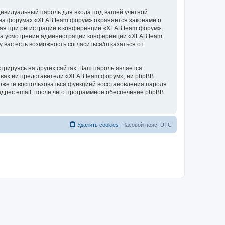
дивидуальный пароль для входа под вашей учётной
 на форумах «XLAB.team форум» охраняется законами о
ая при регистрации в конференции «XLAB.team форум»,
, на усмотрение администрации конференции «XLAB.team
 вас есть возможность согласиться/отказаться от
рируясь на других сайтах. Ваш пароль является
ствах ни представители «XLAB.team форум», ни phpBB
 сможете воспользоваться функцией восстановления пароля
дрес email, после чего программное обеспечение phpBB
Удалить cookies
Часовой пояс:
UTC