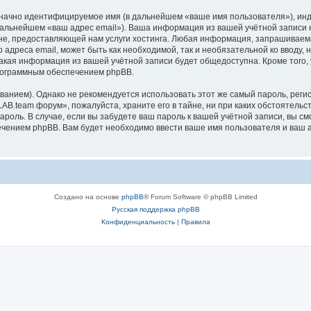
означно идентифицируемое имя (в дальнейшем «ваше имя пользователя»), ин
 дальнейшем «ваш адрес email»). Ваша информация из вашей учётной записи
е, предоставляющей нам услуги хостинга. Любая информация, запрашиваем
 адреса email, может быть как необходимой, так и необязательной ко вводу
какая информация из вашей учётной записи будет общедоступна. Кроме того, у
рограммным обеспечением phpBB.
ием). Однако не рекомендуется использовать этот же самый пароль, регист
AB.team форум», пожалуйста, храните его в тайне, ни при каких обстоятель
 пароль. В случае, если вы забудете ваш пароль к вашей учётной записи, вы
ением phpBB. Вам будет необходимо ввести ваше имя пользователя и ваш а
Создано на основе
phpBB
® Forum Software © phpBB Limited
Русская поддержка phpBB
Конфиденциальность
|
Правила