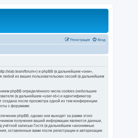
Регистрация
Вход
://xlab.team/forum») и phpBB (в дальнейшем «они»,
я любой из ваших пользовательских сессий (в дальнейшем
нием phpBB определённого числа cookies (небольшие
ователя (в дальнейшем «user-id») и идентификатор
ет создана после просмотра одной из тем конференции
боты с форумами.
печению phpBB, однако они выходят за рамки этого
точником получения вашей информации являются данные,
д учётной записью Гостя (в дальнейшем «анонимные
ния, оставленные вами после регистрации и авторизации