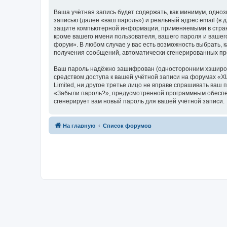
Ваша учётная запись будет содержать, как минимум, одн
записью (далее «ваш пароль») и реальный адрес email (в
защите компьютерной информации, применяемыми в стран
кроме вашего имени пользователя, вашего пароля и вашего
форум». В любом случае у вас есть возможность выбрать, 
получения сообщений, автоматически сгенерированных п
Ваш пароль надёжно зашифрован (односторонним хэширован
средством доступа к вашей учётной записи на форумах «XL
Limited, ни другое третье лицо не вправе спрашивать ваш
«Забыли пароль?», предусмотренной программным обеспеч
сгенерирует вам новый пароль для вашей учётной записи.
На главную
Список форумов