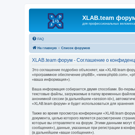
XLAB.team фору
для професcиональных веломеха
FAQ
На главную
Список форумов
XLAB.team форум - Соглашение о конфиден
Это соглашение подробно объясняет, как «XLAB.team форум
«программное обеспечение phpBB», «www.phpbb.com», «ph
«ваша информация»).
Ваша информация собирается двумя способами. Во-первы
текстовые файлы, загружаемые в папку временных файлов 
анонимной сессии (в дальнейшем «session-id»), автомати
«XLAB.team форум» и будет использоваться для хранения
Также во время просмотра конференции «XLAB.team форум
документа, целью которого является рассмотрение стран
которые вы отправляете на форум. Этими данными могут 
сообщения»), данные, указанные при регистрации в конф
(в дальнейшем «ваши сообщения»).