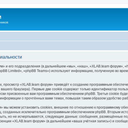
м
ников
циальности
» и его подразделения (в дальнейшем «мы», «наш», «XLAB.team форум», «http
pBB Limited», «phpBB Teams») используют информацию, полученную во врем
х, просмотр «XLAB.team форум» приведёт к созданию программным обеспече
вашего браузера). Первые две cookie содержат только идентификатор польз
чески присвоенные вам программным обеспечением phpBB. Третья cookie буд
 информации о прочтённых вами темах, повышая таким образом удобство ра
» мы можем установить cookies, внешние по отношению к программному обес
иц, созданных исключительно программным обеспечением phpBB. Вторым ис
быть, но не исчерпываются, следующие данные: сообщения, размещённые по
еренции «XLAB.team форум» (в дальнейшем «ваша учётная запись») и сообще