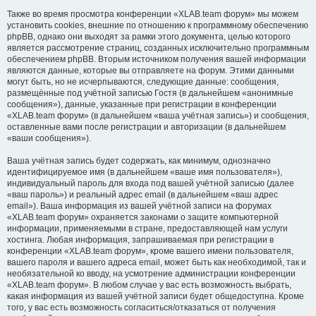
Также во время просмотра конференции «XLAB.team форум» мы можем
установить cookies, внешние по отношению к программному обеспечению
phpBB, однако они выходят за рамки этого документа, целью которого
является рассмотрение страниц, созданных исключительно программным
обеспечением phpBB. Вторым источником получения вашей информации
являются данные, которые вы отправляете на форум. Этими данными
могут быть, но не исчерпываются, следующие данные: сообщения,
размещённые под учётной записью Гостя (в дальнейшем «анонимные
сообщения»), данные, указанные при регистрации в конференции
«XLAB.team форум» (в дальнейшем «ваша учётная запись») и сообщения,
оставленные вами после регистрации и авторизации (в дальнейшем
«ваши сообщения»).
Ваша учётная запись будет содержать, как минимум, однозначно
идентифицируемое имя (в дальнейшем «ваше имя пользователя»),
индивидуальный пароль для входа под вашей учётной записью (далее
«ваш пароль») и реальный адрес email (в дальнейшем «ваш адрес
email»). Ваша информация из вашей учётной записи на форумах
«XLAB.team форум» охраняется законами о защите компьютерной
информации, применяемыми в стране, предоставляющей нам услуги
хостинга. Любая информация, запрашиваемая при регистрации в
конференции «XLAB.team форум», кроме вашего имени пользователя,
вашего пароля и вашего адреса email, может быть как необходимой, так и
необязательной ко вводу, на усмотрение администрации конференции
«XLAB.team форум». В любом случае у вас есть возможность выбрать,
какая информация из вашей учётной записи будет общедоступна. Кроме
того, у вас есть возможность согласиться/отказаться от получения