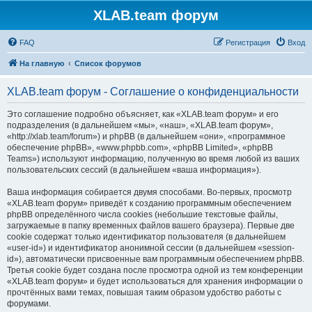
XLAB.team форум
FAQ
Регистрация
Вход
На главную
Список форумов
XLAB.team форум - Соглашение о конфиденциальности
Это соглашение подробно объясняет, как «XLAB.team форум» и его
подразделения (в дальнейшем «мы», «наш», «XLAB.team форум»,
«http://xlab.team/forum») и phpBB (в дальнейшем «они», «программное
обеспечение phpBB», «www.phpbb.com», «phpBB Limited», «phpBB
Teams») используют информацию, полученную во время любой из ваших
пользовательских сессий (в дальнейшем «ваша информация»).
Ваша информация собирается двумя способами. Во-первых, просмотр
«XLAB.team форум» приведёт к созданию программным обеспечением
phpBB определённого числа cookies (небольшие текстовые файлы,
загружаемые в папку временных файлов вашего браузера). Первые две
cookie содержат только идентификатор пользователя (в дальнейшем
«user-id») и идентификатор анонимной сессии (в дальнейшем «session-
id»), автоматически присвоенные вам программным обеспечением phpBB.
Третья cookie будет создана после просмотра одной из тем конференции
«XLAB.team форум» и будет использоваться для хранения информации о
прочтённых вами темах, повышая таким образом удобство работы с
форумами.