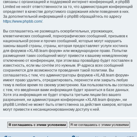
связаны с организацией и поддержкой интернет-конференций, и phpBB
Limited не несёт ответственности за то, что администрация конференций
определяет в качестве допустимого содержания и/или поведения в них.
За дополнительной информацией о phpBB обращайтесь по адресу
https://www.phpbb.com/
.
Вы соглашаетесь не размещать оскорбительных, угрожающих,
клеветнических сообщений, порнографических сообщений, призывов к
национальной розни и прочих сообщений, которые могут нарушить
законы вашей страны, страны, которая предоставляет услуги хостинга
для форумов «XLAB.team форум» или международное право. Попытки
размещения таких сообщений могут привести к вашему немедленному
отключению от конференции, при этом ваш провайдер будет поставлен в
известность, если мы сочтём это нужным. IP-адреса всех сообщений
сохраняются для возможности проведения такой политики. Вы
соглашаетесь с тем, что администраторы форумов «XLAB.team форум»
имеют право удалить, отредактировать, перенести или закрыть любую
тему в любое время по своему усмотрению. Как пользователь вы согласны
с тем, что введённая вами информация будет храниться в базе данных.
Хотя эта информация не будет открыта третьим лицам без вашего
разрешения, ни администрация конференции «XLAB.team форум», ни
phpBB Limited не может быть ответственна за действия хакеров, которые
могут привести к несанкционированному доступу к ней.