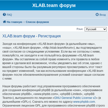
XLAB.team форум
FAQ
Вход
На главную
Список форумов
Язык:
XLAB.team форум - Регистрация
Заходя на конференцию «XLAB.team форум» (в дальнейшем «мы»,
«наш», «XLAB.team форум», «http://xlab.team/forum»), вы подтверждаете
своё согласие со следующими условиями. Если вы не согласны с ними,
пожалуйста, не заходите и не пользуйтесь форумами «XLAB.team
форум». Мы оставляем за собой право изменять эти правила в любое
время и сделаем всё возможное, чтобы уведомить вас об этом, однако с
вашей стороны было бы разумным регулярно просматривать этот текст
на предмет изменений, так как использование конференции «XLAB.team
форум» после обновления/исправления условий означает ваше согласие
с ними.
Наши форумы работают под управлением программного обеспечения
для создания конференций phpBB (в дальнейшем «они», «программное
обеспечение phpBB», «www.phpbb.com», «phpBB Limited», «phpBB
Teams»), выпущенного по лицензии «
GNU General Public License v2
» (в
дальнейшем «GPL»). Скачать его можно по адресу
www.phpbb.com
.
Ограничения лицензии GPL для программного обеспечения phpBB строго