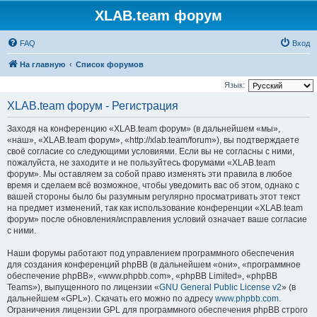
XLAB.team форум
FAQ
Вход
На главную
Список форумов
Язык:
XLAB.team форум - Регистрация
Заходя на конференцию «XLAB.team форум» (в дальнейшем «мы»,
«наш», «XLAB.team форум», «http://xlab.team/forum»), вы подтверждаете
своё согласие со следующими условиями. Если вы не согласны с ними,
пожалуйста, не заходите и не пользуйтесь форумами «XLAB.team
форум». Мы оставляем за собой право изменять эти правила в любое
время и сделаем всё возможное, чтобы уведомить вас об этом, однако с
вашей стороны было бы разумным регулярно просматривать этот текст
на предмет изменений, так как использование конференции «XLAB.team
форум» после обновления/исправления условий означает ваше согласие
с ними.
Наши форумы работают под управлением программного обеспечения
для создания конференций phpBB (в дальнейшем «они», «программное
обеспечение phpBB», «www.phpbb.com», «phpBB Limited», «phpBB
Teams»), выпущенного по лицензии «
GNU General Public License v2
» (в
дальнейшем «GPL»). Скачать его можно по адресу
www.phpbb.com
.
Ограничения лицензии GPL для программного обеспечения phpBB строго