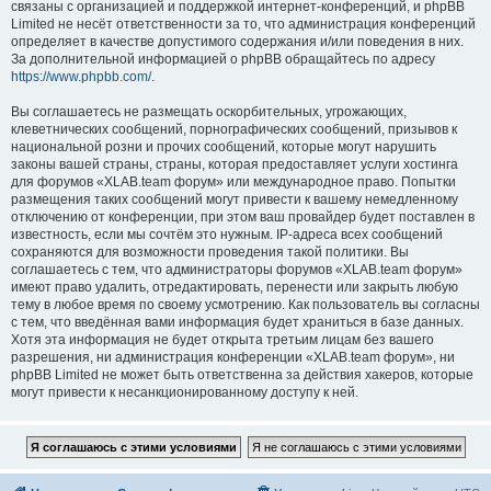
связаны с организацией и поддержкой интернет-конференций, и phpBB
Limited не несёт ответственности за то, что администрация конференций
определяет в качестве допустимого содержания и/или поведения в них.
За дополнительной информацией о phpBB обращайтесь по адресу
https://www.phpbb.com/
.
Вы соглашаетесь не размещать оскорбительных, угрожающих,
клеветнических сообщений, порнографических сообщений, призывов к
национальной розни и прочих сообщений, которые могут нарушить
законы вашей страны, страны, которая предоставляет услуги хостинга
для форумов «XLAB.team форум» или международное право. Попытки
размещения таких сообщений могут привести к вашему немедленному
отключению от конференции, при этом ваш провайдер будет поставлен в
известность, если мы сочтём это нужным. IP-адреса всех сообщений
сохраняются для возможности проведения такой политики. Вы
соглашаетесь с тем, что администраторы форумов «XLAB.team форум»
имеют право удалить, отредактировать, перенести или закрыть любую
тему в любое время по своему усмотрению. Как пользователь вы согласны
с тем, что введённая вами информация будет храниться в базе данных.
Хотя эта информация не будет открыта третьим лицам без вашего
разрешения, ни администрация конференции «XLAB.team форум», ни
phpBB Limited не может быть ответственна за действия хакеров, которые
могут привести к несанкционированному доступу к ней.