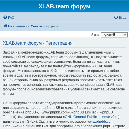
XLAB.team форум
FAQ
Вход
На главную
Список форумов
Язык:
XLAB.team форум - Регистрация
Заходя на конференцию «XLAB.team форум» (в дальнейшем «мы»,
«наш», «XLAB.team форум», «http://xlab.team/forum»), вы подтверждаете
своё согласие со следующими условиями. Если вы не согласны с ними,
пожалуйста, не заходите и не пользуйтесь форумами «XLAB.team
форум». Мы оставляем за собой право изменять эти правила в любое
время и сделаем всё возможное, чтобы уведомить вас об этом, однако с
вашей стороны было бы разумным регулярно просматривать этот текст
на предмет изменений, так как использование конференции «XLAB.team
форум» после обновления/исправления условий означает ваше согласие
с ними.
Наши форумы работают под управлением программного обеспечения
для создания конференций phpBB (в дальнейшем «они», «программное
обеспечение phpBB», «www.phpbb.com», «phpBB Limited», «phpBB
Teams»), выпущенного по лицензии «
GNU General Public License v2
» (в
дальнейшем «GPL»). Скачать его можно по адресу
www.phpbb.com
.
Ограничения лицензии GPL для программного обеспечения phpBB строго