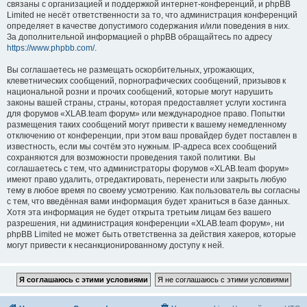
связаны с организацией и поддержкой интернет-конференций, и phpBB
Limited не несёт ответственности за то, что администрация конференций
определяет в качестве допустимого содержания и/или поведения в них.
За дополнительной информацией о phpBB обращайтесь по адресу
https://www.phpbb.com/
.
Вы соглашаетесь не размещать оскорбительных, угрожающих,
клеветнических сообщений, порнографических сообщений, призывов к
национальной розни и прочих сообщений, которые могут нарушить
законы вашей страны, страны, которая предоставляет услуги хостинга
для форумов «XLAB.team форум» или международное право. Попытки
размещения таких сообщений могут привести к вашему немедленному
отключению от конференции, при этом ваш провайдер будет поставлен в
известность, если мы сочтём это нужным. IP-адреса всех сообщений
сохраняются для возможности проведения такой политики. Вы
соглашаетесь с тем, что администраторы форумов «XLAB.team форум»
имеют право удалить, отредактировать, перенести или закрыть любую
тему в любое время по своему усмотрению. Как пользователь вы согласны
с тем, что введённая вами информация будет храниться в базе данных.
Хотя эта информация не будет открыта третьим лицам без вашего
разрешения, ни администрация конференции «XLAB.team форум», ни
phpBB Limited не может быть ответственна за действия хакеров, которые
могут привести к несанкционированному доступу к ней.