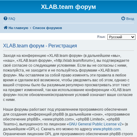
XLAB.team форум
FAQ
Вход
На главную
Список форумов
Язык:
XLAB.team форум - Регистрация
Заходя на конференцию «XLAB.team форум» (в дальнейшем «мы»,
«наш», «XLAB.team форум», «http://xlab.team/forum»), вы подтверждаете
своё согласие со следующими условиями. Если вы не согласны с ними,
пожалуйста, не заходите и не пользуйтесь форумами «XLAB.team
форум». Мы оставляем за собой право изменять эти правила в любое
время и сделаем всё возможное, чтобы уведомить вас об этом, однако с
вашей стороны было бы разумным регулярно просматривать этот текст
на предмет изменений, так как использование конференции «XLAB.team
форум» после обновления/исправления условий означает ваше согласие
с ними.
Наши форумы работают под управлением программного обеспечения
для создания конференций phpBB (в дальнейшем «они», «программное
обеспечение phpBB», «www.phpbb.com», «phpBB Limited», «phpBB
Teams»), выпущенного по лицензии «
GNU General Public License v2
» (в
дальнейшем «GPL»). Скачать его можно по адресу
www.phpbb.com
.
Ограничения лицензии GPL для программного обеспечения phpBB строго