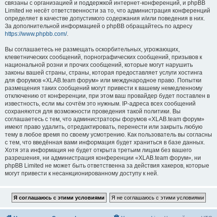
связаны с организацией и поддержкой интернет-конференций, и phpBB
Limited не несёт ответственности за то, что администрация конференций
определяет в качестве допустимого содержания и/или поведения в них.
За дополнительной информацией о phpBB обращайтесь по адресу
https://www.phpbb.com/
.
Вы соглашаетесь не размещать оскорбительных, угрожающих,
клеветнических сообщений, порнографических сообщений, призывов к
национальной розни и прочих сообщений, которые могут нарушить
законы вашей страны, страны, которая предоставляет услуги хостинга
для форумов «XLAB.team форум» или международное право. Попытки
размещения таких сообщений могут привести к вашему немедленному
отключению от конференции, при этом ваш провайдер будет поставлен в
известность, если мы сочтём это нужным. IP-адреса всех сообщений
сохраняются для возможности проведения такой политики. Вы
соглашаетесь с тем, что администраторы форумов «XLAB.team форум»
имеют право удалить, отредактировать, перенести или закрыть любую
тему в любое время по своему усмотрению. Как пользователь вы согласны
с тем, что введённая вами информация будет храниться в базе данных.
Хотя эта информация не будет открыта третьим лицам без вашего
разрешения, ни администрация конференции «XLAB.team форум», ни
phpBB Limited не может быть ответственна за действия хакеров, которые
могут привести к несанкционированному доступу к ней.