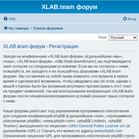
XLAB.team форум
FAQ
Вход
На главную
Список форумов
Язык:
XLAB.team форум - Регистрация
Заходя на конференцию «XLAB.team форум» (в дальнейшем «мы»,
«наш», «XLAB.team форум», «http://xlab.team/forum»), вы подтверждаете
своё согласие со следующими условиями. Если вы не согласны с ними,
пожалуйста, не заходите и не пользуйтесь форумами «XLAB.team
форум». Мы оставляем за собой право изменять эти правила в любое
время и сделаем всё возможное, чтобы уведомить вас об этом, однако с
вашей стороны было бы разумным регулярно просматривать этот текст
на предмет изменений, так как использование конференции «XLAB.team
форум» после обновления/исправления условий означает ваше согласие
с ними.
Наши форумы работают под управлением программного обеспечения
для создания конференций phpBB (в дальнейшем «они», «программное
обеспечение phpBB», «www.phpbb.com», «phpBB Limited», «phpBB
Teams»), выпущенного по лицензии «
GNU General Public License v2
» (в
дальнейшем «GPL»). Скачать его можно по адресу
www.phpbb.com
.
Ограничения лицензии GPL для программного обеспечения phpBB строго