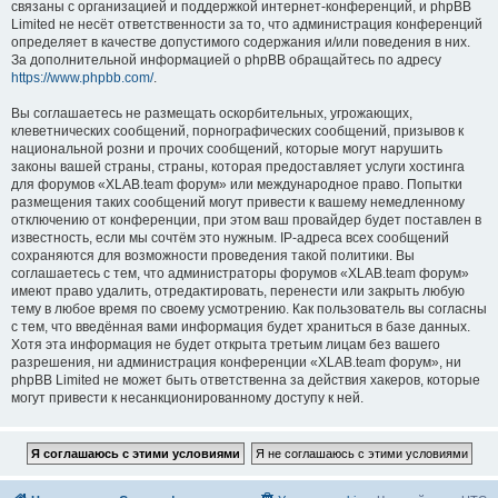
связаны с организацией и поддержкой интернет-конференций, и phpBB
Limited не несёт ответственности за то, что администрация конференций
определяет в качестве допустимого содержания и/или поведения в них.
За дополнительной информацией о phpBB обращайтесь по адресу
https://www.phpbb.com/
.
Вы соглашаетесь не размещать оскорбительных, угрожающих,
клеветнических сообщений, порнографических сообщений, призывов к
национальной розни и прочих сообщений, которые могут нарушить
законы вашей страны, страны, которая предоставляет услуги хостинга
для форумов «XLAB.team форум» или международное право. Попытки
размещения таких сообщений могут привести к вашему немедленному
отключению от конференции, при этом ваш провайдер будет поставлен в
известность, если мы сочтём это нужным. IP-адреса всех сообщений
сохраняются для возможности проведения такой политики. Вы
соглашаетесь с тем, что администраторы форумов «XLAB.team форум»
имеют право удалить, отредактировать, перенести или закрыть любую
тему в любое время по своему усмотрению. Как пользователь вы согласны
с тем, что введённая вами информация будет храниться в базе данных.
Хотя эта информация не будет открыта третьим лицам без вашего
разрешения, ни администрация конференции «XLAB.team форум», ни
phpBB Limited не может быть ответственна за действия хакеров, которые
могут привести к несанкционированному доступу к ней.