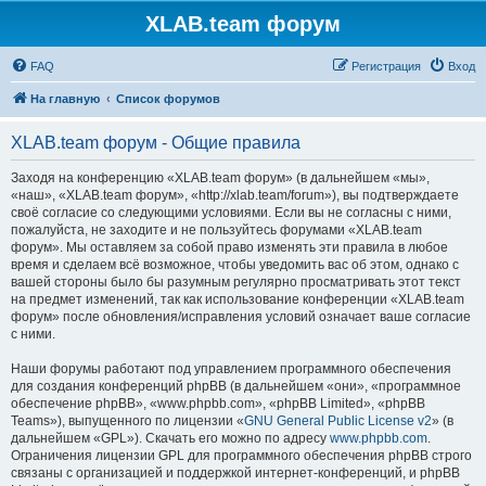
XLAB.team форум
FAQ
Регистрация
Вход
На главную
Список форумов
XLAB.team форум - Общие правила
Заходя на конференцию «XLAB.team форум» (в дальнейшем «мы»,
«наш», «XLAB.team форум», «http://xlab.team/forum»), вы подтверждаете
своё согласие со следующими условиями. Если вы не согласны с ними,
пожалуйста, не заходите и не пользуйтесь форумами «XLAB.team
форум». Мы оставляем за собой право изменять эти правила в любое
время и сделаем всё возможное, чтобы уведомить вас об этом, однако с
вашей стороны было бы разумным регулярно просматривать этот текст
на предмет изменений, так как использование конференции «XLAB.team
форум» после обновления/исправления условий означает ваше согласие
с ними.
Наши форумы работают под управлением программного обеспечения
для создания конференций phpBB (в дальнейшем «они», «программное
обеспечение phpBB», «www.phpbb.com», «phpBB Limited», «phpBB
Teams»), выпущенного по лицензии «
GNU General Public License v2
» (в
дальнейшем «GPL»). Скачать его можно по адресу
www.phpbb.com
.
Ограничения лицензии GPL для программного обеспечения phpBB строго
связаны с организацией и поддержкой интернет-конференций, и phpBB