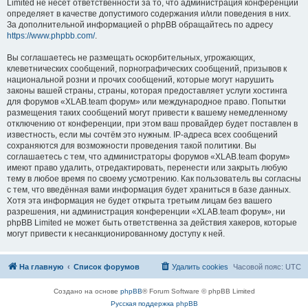
Limited не несёт ответственности за то, что администрация конференций
определяет в качестве допустимого содержания и/или поведения в них.
За дополнительной информацией о phpBB обращайтесь по адресу
https://www.phpbb.com/
.
Вы соглашаетесь не размещать оскорбительных, угрожающих,
клеветнических сообщений, порнографических сообщений, призывов к
национальной розни и прочих сообщений, которые могут нарушить
законы вашей страны, страны, которая предоставляет услуги хостинга
для форумов «XLAB.team форум» или международное право. Попытки
размещения таких сообщений могут привести к вашему немедленному
отключению от конференции, при этом ваш провайдер будет поставлен в
известность, если мы сочтём это нужным. IP-адреса всех сообщений
сохраняются для возможности проведения такой политики. Вы
соглашаетесь с тем, что администраторы форумов «XLAB.team форум»
имеют право удалить, отредактировать, перенести или закрыть любую
тему в любое время по своему усмотрению. Как пользователь вы согласны
с тем, что введённая вами информация будет храниться в базе данных.
Хотя эта информация не будет открыта третьим лицам без вашего
разрешения, ни администрация конференции «XLAB.team форум», ни
phpBB Limited не может быть ответственна за действия хакеров, которые
могут привести к несанкционированному доступу к ней.
На главную
Список форумов
Удалить cookies
Часовой пояс:
UTC
Создано на основе
phpBB
® Forum Software © phpBB Limited
Русская поддержка phpBB