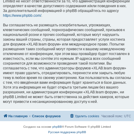
Limited не несёт ответственности за то, что администрация конференций
определяет в качестве допустимого содержания и/или поведения в них.
За дополнительной информацией о phpBB обращайтесь по адресу
https://www.phpbb.com/
.
Вы соглашаетесь не размещать оскорбительных, угрожающих,
клеветнических сообщений, порнографических сообщений, призывов к
национальной розни и прочих сообщений, которые могут нарушить
законы вашей страны, страны, которая предоставляет услуги хостинга
для форумов «XLAB.team форум» или международное право. Попытки
размещения таких сообщений могут привести к вашему немедленному
отключению от конференции, при этом ваш провайдер будет поставлен в
известность, если мы сочтём это нужным. IP-адреса всех сообщений
сохраняются для возможности проведения такой политики. Вы
соглашаетесь с тем, что администраторы форумов «XLAB.team форум»
имеют право удалить, отредактировать, перенести или закрыть любую
тему в любое время по своему усмотрению. Как пользователь вы согласны
с тем, что введённая вами информация будет храниться в базе данных.
Хотя эта информация не будет открыта третьим лицам без вашего
разрешения, ни администрация конференции «XLAB.team форум», ни
phpBB Limited не может быть ответственна за действия хакеров, которые
могут привести к несанкционированному доступу к ней.
На главную
Список форумов
Удалить cookies
Часовой пояс:
UTC
Создано на основе
phpBB
® Forum Software © phpBB Limited
Русская поддержка phpBB