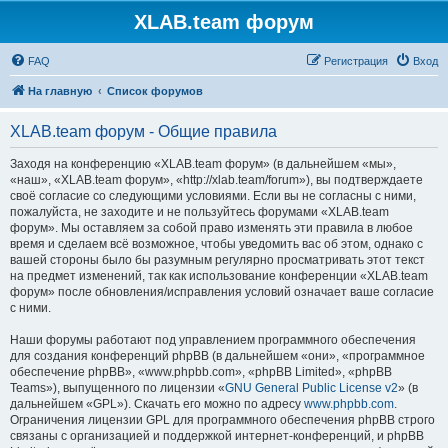
XLAB.team форум
FAQ
Регистрация
Вход
На главную
Список форумов
XLAB.team форум - Общие правила
Заходя на конференцию «XLAB.team форум» (в дальнейшем «мы»,
«наш», «XLAB.team форум», «http://xlab.team/forum»), вы подтверждаете
своё согласие со следующими условиями. Если вы не согласны с ними,
пожалуйста, не заходите и не пользуйтесь форумами «XLAB.team
форум». Мы оставляем за собой право изменять эти правила в любое
время и сделаем всё возможное, чтобы уведомить вас об этом, однако с
вашей стороны было бы разумным регулярно просматривать этот текст
на предмет изменений, так как использование конференции «XLAB.team
форум» после обновления/исправления условий означает ваше согласие
с ними.
Наши форумы работают под управлением программного обеспечения
для создания конференций phpBB (в дальнейшем «они», «программное
обеспечение phpBB», «www.phpbb.com», «phpBB Limited», «phpBB
Teams»), выпущенного по лицензии «
GNU General Public License v2
» (в
дальнейшем «GPL»). Скачать его можно по адресу
www.phpbb.com
.
Ограничения лицензии GPL для программного обеспечения phpBB строго
связаны с организацией и поддержкой интернет-конференций, и phpBB