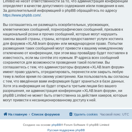
Limited не несёт ответственности за то, что администрация конференций
определяет в качестве допустимого содержания и/или поведения в них.
За дополнительной информацией о phpBB обращайтесь по адресу
https://www.phpbb.com/
.
Вы соглашаетесь не размещать оскорбительных, угрожающих,
клеветнических сообщений, порнографических сообщений, призывов к
национальной розни и прочих сообщений, которые могут нарушить
законы вашей страны, страны, которая предоставляет услуги хостинга
для форумов «XLAB.team форум» или международное право. Попытки
размещения таких сообщений могут привести к вашему немедленному
отключению от конференции, при этом ваш провайдер будет поставлен в
известность, если мы сочтём это нужным. IP-адреса всех сообщений
сохраняются для возможности проведения такой политики. Вы
соглашаетесь с тем, что администраторы форумов «XLAB.team форум»
имеют право удалить, отредактировать, перенести или закрыть любую
тему в любое время по своему усмотрению. Как пользователь вы согласны
с тем, что введённая вами информация будет храниться в базе данных.
Хотя эта информация не будет открыта третьим лицам без вашего
разрешения, ни администрация конференции «XLAB.team форум», ни
phpBB Limited не может быть ответственна за действия хакеров, которые
могут привести к несанкционированному доступу к ней.
На главную
Список форумов
Удалить cookies
Часовой пояс:
UTC
Создано на основе
phpBB
® Forum Software © phpBB Limited
Русская поддержка phpBB