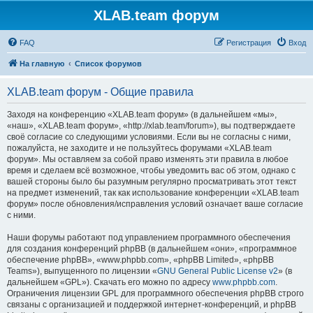
XLAB.team форум
FAQ
Регистрация
Вход
На главную
Список форумов
XLAB.team форум - Общие правила
Заходя на конференцию «XLAB.team форум» (в дальнейшем «мы»,
«наш», «XLAB.team форум», «http://xlab.team/forum»), вы подтверждаете
своё согласие со следующими условиями. Если вы не согласны с ними,
пожалуйста, не заходите и не пользуйтесь форумами «XLAB.team
форум». Мы оставляем за собой право изменять эти правила в любое
время и сделаем всё возможное, чтобы уведомить вас об этом, однако с
вашей стороны было бы разумным регулярно просматривать этот текст
на предмет изменений, так как использование конференции «XLAB.team
форум» после обновления/исправления условий означает ваше согласие
с ними.
Наши форумы работают под управлением программного обеспечения
для создания конференций phpBB (в дальнейшем «они», «программное
обеспечение phpBB», «www.phpbb.com», «phpBB Limited», «phpBB
Teams»), выпущенного по лицензии «
GNU General Public License v2
» (в
дальнейшем «GPL»). Скачать его можно по адресу
www.phpbb.com
.
Ограничения лицензии GPL для программного обеспечения phpBB строго
связаны с организацией и поддержкой интернет-конференций, и phpBB