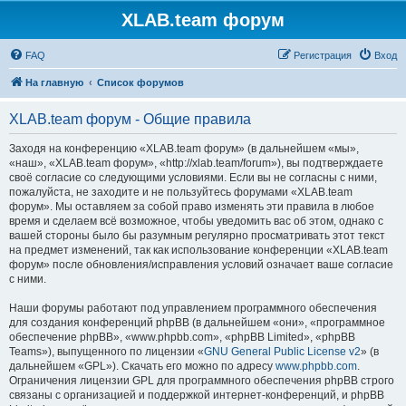
XLAB.team форум
FAQ
Регистрация
Вход
На главную
Список форумов
XLAB.team форум - Общие правила
Заходя на конференцию «XLAB.team форум» (в дальнейшем «мы»,
«наш», «XLAB.team форум», «http://xlab.team/forum»), вы подтверждаете
своё согласие со следующими условиями. Если вы не согласны с ними,
пожалуйста, не заходите и не пользуйтесь форумами «XLAB.team
форум». Мы оставляем за собой право изменять эти правила в любое
время и сделаем всё возможное, чтобы уведомить вас об этом, однако с
вашей стороны было бы разумным регулярно просматривать этот текст
на предмет изменений, так как использование конференции «XLAB.team
форум» после обновления/исправления условий означает ваше согласие
с ними.
Наши форумы работают под управлением программного обеспечения
для создания конференций phpBB (в дальнейшем «они», «программное
обеспечение phpBB», «www.phpbb.com», «phpBB Limited», «phpBB
Teams»), выпущенного по лицензии «
GNU General Public License v2
» (в
дальнейшем «GPL»). Скачать его можно по адресу
www.phpbb.com
.
Ограничения лицензии GPL для программного обеспечения phpBB строго
связаны с организацией и поддержкой интернет-конференций, и phpBB