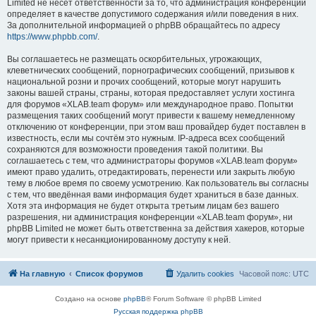
Limited не несёт ответственности за то, что администрация конференций
определяет в качестве допустимого содержания и/или поведения в них.
За дополнительной информацией о phpBB обращайтесь по адресу
https://www.phpbb.com/
.
Вы соглашаетесь не размещать оскорбительных, угрожающих,
клеветнических сообщений, порнографических сообщений, призывов к
национальной розни и прочих сообщений, которые могут нарушить
законы вашей страны, страны, которая предоставляет услуги хостинга
для форумов «XLAB.team форум» или международное право. Попытки
размещения таких сообщений могут привести к вашему немедленному
отключению от конференции, при этом ваш провайдер будет поставлен в
известность, если мы сочтём это нужным. IP-адреса всех сообщений
сохраняются для возможности проведения такой политики. Вы
соглашаетесь с тем, что администраторы форумов «XLAB.team форум»
имеют право удалить, отредактировать, перенести или закрыть любую
тему в любое время по своему усмотрению. Как пользователь вы согласны
с тем, что введённая вами информация будет храниться в базе данных.
Хотя эта информация не будет открыта третьим лицам без вашего
разрешения, ни администрация конференции «XLAB.team форум», ни
phpBB Limited не может быть ответственна за действия хакеров, которые
могут привести к несанкционированному доступу к ней.
На главную
Список форумов
Удалить cookies
Часовой пояс:
UTC
Создано на основе
phpBB
® Forum Software © phpBB Limited
Русская поддержка phpBB