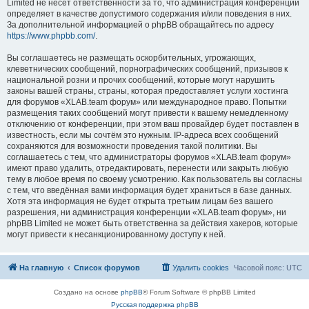
Limited не несёт ответственности за то, что администрация конференций
определяет в качестве допустимого содержания и/или поведения в них.
За дополнительной информацией о phpBB обращайтесь по адресу
https://www.phpbb.com/
.
Вы соглашаетесь не размещать оскорбительных, угрожающих,
клеветнических сообщений, порнографических сообщений, призывов к
национальной розни и прочих сообщений, которые могут нарушить
законы вашей страны, страны, которая предоставляет услуги хостинга
для форумов «XLAB.team форум» или международное право. Попытки
размещения таких сообщений могут привести к вашему немедленному
отключению от конференции, при этом ваш провайдер будет поставлен в
известность, если мы сочтём это нужным. IP-адреса всех сообщений
сохраняются для возможности проведения такой политики. Вы
соглашаетесь с тем, что администраторы форумов «XLAB.team форум»
имеют право удалить, отредактировать, перенести или закрыть любую
тему в любое время по своему усмотрению. Как пользователь вы согласны
с тем, что введённая вами информация будет храниться в базе данных.
Хотя эта информация не будет открыта третьим лицам без вашего
разрешения, ни администрация конференции «XLAB.team форум», ни
phpBB Limited не может быть ответственна за действия хакеров, которые
могут привести к несанкционированному доступу к ней.
На главную
Список форумов
Удалить cookies
Часовой пояс:
UTC
Создано на основе
phpBB
® Forum Software © phpBB Limited
Русская поддержка phpBB