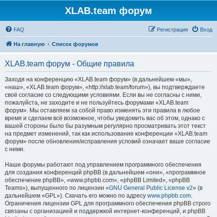
XLAB.team форум
FAQ
Регистрация
Вход
На главную
Список форумов
XLAB.team форум - Общие правила
Заходя на конференцию «XLAB.team форум» (в дальнейшем «мы»,
«наш», «XLAB.team форум», «http://xlab.team/forum»), вы подтверждаете
своё согласие со следующими условиями. Если вы не согласны с ними,
пожалуйста, не заходите и не пользуйтесь форумами «XLAB.team
форум». Мы оставляем за собой право изменять эти правила в любое
время и сделаем всё возможное, чтобы уведомить вас об этом, однако с
вашей стороны было бы разумным регулярно просматривать этот текст
на предмет изменений, так как использование конференции «XLAB.team
форум» после обновления/исправления условий означает ваше согласие
с ними.
Наши форумы работают под управлением программного обеспечения
для создания конференций phpBB (в дальнейшем «они», «программное
обеспечение phpBB», «www.phpbb.com», «phpBB Limited», «phpBB
Teams»), выпущенного по лицензии «
GNU General Public License v2
» (в
дальнейшем «GPL»). Скачать его можно по адресу
www.phpbb.com
.
Ограничения лицензии GPL для программного обеспечения phpBB строго
связаны с организацией и поддержкой интернет-конференций, и phpBB